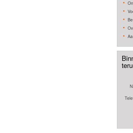
On
Vo
Be
Ov
Aa
Bin
ter
N
Tele