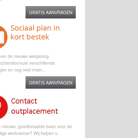
GRATIS AANVRAGEN
ver de nieuwe wetgeving.
chtersformule verschillende
gen en nog veel meer...
GRATIS AANVRAGEN
n nieuwe, goedbetaalde baan voor de
lige werknemer? Wij helpen u.