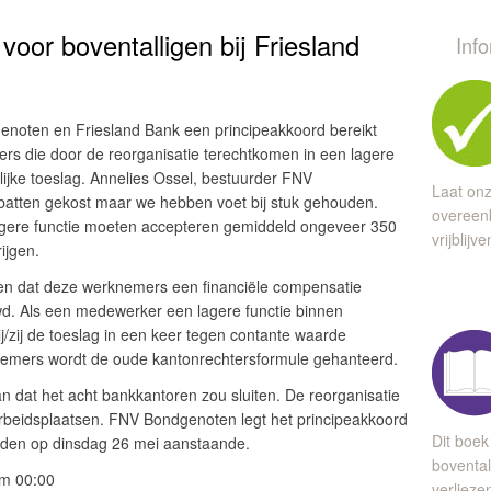
 voor boventalligen bij Friesland
Inf
enoten en Friesland Bank een principeakkoord bereikt
rs die door de reorganisatie terechtkomen in een lagere
lijke toeslag. Annelies Ossel, bestuurder FNV
Laat onz
batten gekost maar we hebben voet bij stuk gehouden.
overeen
gere functie moeten accepteren gemiddeld ongeveer 350
vrijblijv
ijgen.
 dat deze werknemers een financiële compensatie
uwd. Als een medewerker een lagere functie binnen
ij/zij de toeslag in een keer tegen contante waarde
knemers wordt de oude kantonrechtersformule gehanteerd.
n dat het acht bankkantoren zou sluiten. De reorganisatie
rbeidsplaatsen. FNV Bondgenoten legt het principeakkoord
Dit boek
 leden op dinsdag 26 mei aanstaande.
bovental
om 00:00
verlieze