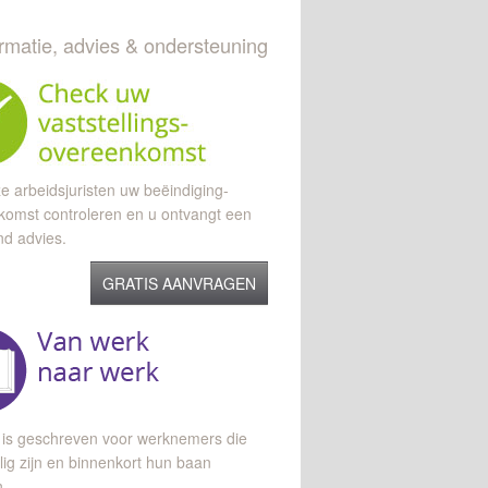
ormatie, advies & ondersteuning
e arbeidsjuristen uw beëindiging-
komst controleren en u ontvangt een
end advies.
GRATIS AANVRAGEN
 is geschreven voor werknemers die
lig zijn en binnenkort hun baan
n.