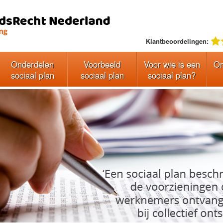
Klantbeoordelingen:
Onderdelen
Voorbeeld
Voor wie is een
On
sociaal plan
sociaal plan
sociaal plan?