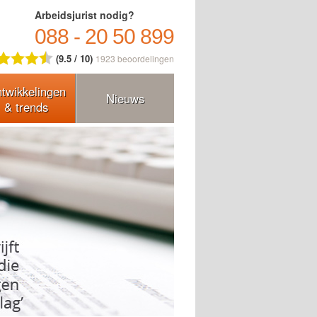
Arbeidsjurist nodig?
088 - 20 50 899
(9.5 / 10)
1923
beoordelingen
twikkelingen
Nieuws
& trends