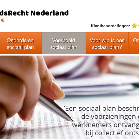
Klantbeoordelingen:
Onderdelen
Voorbeeld
Voor wie is een
On
sociaal plan
sociaal plan
sociaal plan?