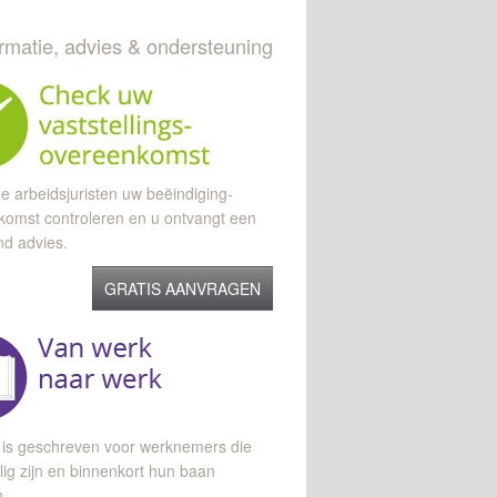
ormatie, advies & ondersteuning
e arbeidsjuristen uw beëindiging-
komst controleren en u ontvangt een
end advies.
GRATIS AANVRAGEN
 is geschreven voor werknemers die
lig zijn en binnenkort hun baan
n.