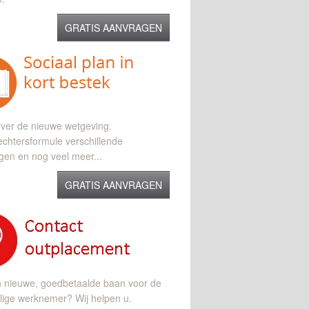
GRATIS AANVRAGEN
ver de nieuwe wetgeving.
chtersformule verschillende
gen en nog veel meer...
GRATIS AANVRAGEN
n nieuwe, goedbetaalde baan voor de
lige werknemer? Wij helpen u.