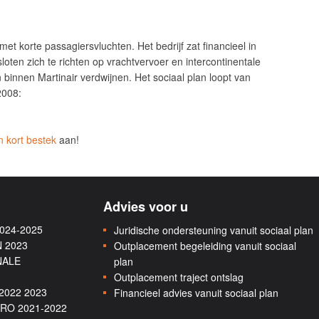
et korte passagiersvluchten. Het bedrijf zat financieel in
sloten zich te richten op vrachtvervoer en intercontinentale
n binnen Martinair verdwijnen. Het sociaal plan loopt van
2008:
n kort bestek
aan!
Advies voor u
2024-2025
Juridische ondersteuning vanuit sociaal plan
N 2023
Outplacement begeleiding vanuit sociaal
ONALE
plan
Outplacement traject ontslag
 2022 2023
Financieel advies vanuit sociaal plan
MRO 2021-2022