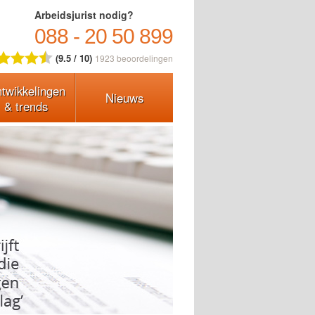
Arbeidsjurist nodig?
088 - 20 50 899
(9.5 / 10)
1923
beoordelingen
twikkelingen
Nieuws
& trends