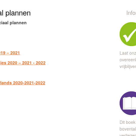
al plannen
Inf
iaal plannen
019 – 2021
Laat onz
overeen
es 2020 – 2021 - 2022
vrijblijv
rlands 2020-2021-2022
Dit boek
bovental
verlieze