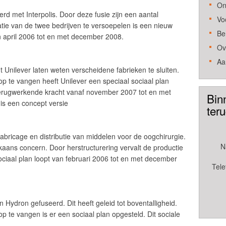
On
d met Interpolis. Door deze fusie zijn een aantal
Vo
tie van de twee bedrijven te versoepelen is een nieuw
Be
n april 2006 tot en met december 2008.
Ov
Aa
Unilever laten weten verscheidene fabrieken te sluiten.
 te vangen heeft Unilever een speciaal sociaal plan
 terugwerkende kracht vanaf november 2007 tot en met
Bin
is een concept versie
ter
bricage en distributie van middelen voor de oogchirurgie.
N
kaans concern. Door herstructurering vervalt de productie
ociaal plan loopt van februari 2006 tot en met december
Tele
n Hydron gefuseerd. Dit heeft geleid tot boventalligheid.
te vangen is er een sociaal plan opgesteld. Dit sociale