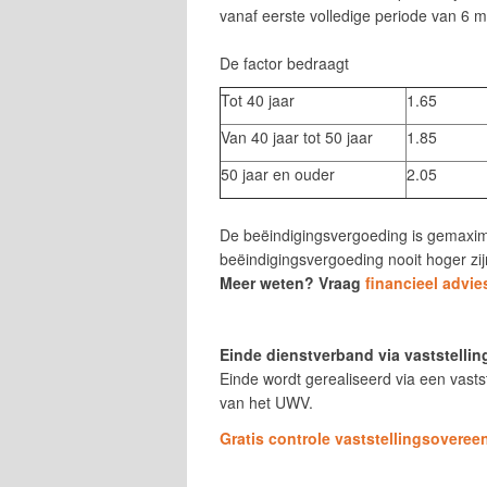
vanaf eerste volledige periode van 6
De factor bedraagt
Tot 40 jaar
1.65
Van 40 jaar tot 50 jaar
1.85
50 jaar en ouder
2.05
De beëindigingsvergoeding is gemaxim
beëindigingsvergoeding nooit hoger z
Meer weten? Vraag
financieel advie
Einde dienstverband via vaststell
Einde wordt gerealiseerd via een vas
van het UWV.
Gratis controle vaststellingsovere