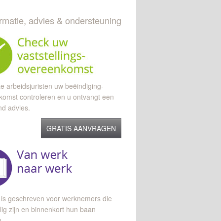
ormatie, advies & ondersteuning
e arbeidsjuristen uw beëindiging-
komst controleren en u ontvangt een
end advies.
GRATIS AANVRAGEN
 is geschreven voor werknemers die
lig zijn en binnenkort hun baan
n.