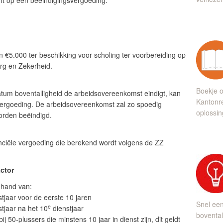
ht op een beëindigingsvergoeding.
 €5.000 ter beschikking voor scholing ter voorbereiding op
org en Zekerheid.
Boekje o
tum boventalligheid de arbeidsovereenkomst eindigt, kan
Kantonre
ergoeding. De arbeidsovereenkomst zal zo spoedig
oplossin
orden beëindigd.
nciële vergoeding die berekend wordt volgens de
ZZ
ctor
 hand van:
stjaar voor de eerste 10 jaren
Snel ee
e
stjaar na het 10
dienstjaar
bovental
ij 50-plussers die minstens 10 jaar in dienst zijn, dit geldt