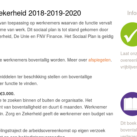
Zekerheid 2018-2019-2020
Inf
 van toepassing op werknemers waarvan de functie vervalt
name van werk. Dit sociaal plan is tot stand gekomen door
heid, De Unie en FNV Finance. Het Sociaal Plan is geldig
Laat onz
lke werknemers boventallig worden. Meer over
afspiegelen
.
overeen
vrijblijv
iddelen ter beschikking stellen om boventallige
r functie te vinden.
 €3.000.
 te zoeken binnen of buiten de organisatie. Het
ent van boventalligheid en duurt 6 maanden. Werknemer
 in. Zorg en Zekerheid geeft de werknemer een budget van
Dit boek
bovental
lingstraject de arbeidsovereenkomst op eigen verzoek
verlieze