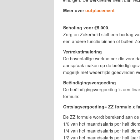
eindigen. De werknemer heeft dan rec
Meer over
outplacement
Scholing voor €5.000.
Zorg en Zekerheid stelt een
bedrag van
een andere functie binnen of buiten Z
Vertrekstimulering
De boventallige werknemer die voor da
aanspraak maken op de beëindigingsv
mogelijk met wederzijds goedvinden w
Beëindigingsvergoeding
De beëindigingsvergoeding is een fina
formule:
Ontslagvergoeding= ZZ formule x fa
De ZZ formule wordt berekend aan de
1/6 van het maandsalaris per half dien
1/4 van het maandsalaris per half dien
1/2 van het maandsalaris per half jaar b