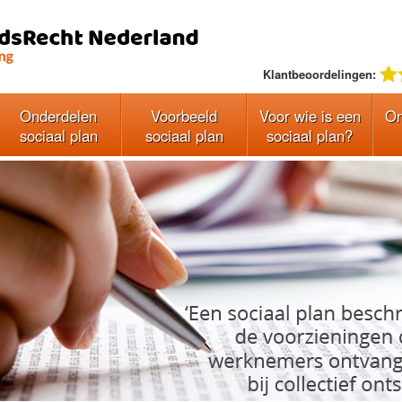
Klantbeoordelingen:
Onderdelen
Voorbeeld
Voor wie is een
On
sociaal plan
sociaal plan
sociaal plan?