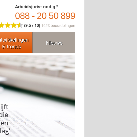
Arbeidsjurist nodig?
088 - 20 50 899
(9.5 / 10)
1923
beoordelingen
twikkelingen
Nieuws
& trends