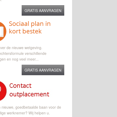
GRATIS AANVRAGEN
ver de nieuwe wetgeving.
chtersformule verschillende
gen en nog veel meer...
GRATIS AANVRAGEN
n nieuwe, goedbetaalde baan voor de
lige werknemer? Wij helpen u.