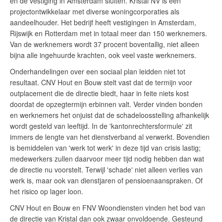
en de vestiging in Amsterdam sluiten. Kristal NV is een
projectontwikkelaar met diverse woningcorporaties als
aandeelhouder. Het bedrijf heeft vestigingen in Amsterdam,
Rijswijk en Rotterdam met in totaal meer dan 150 werknemers.
Van de werknemers wordt 37 procent boventallig, niet alleen
bijna alle ingehuurde krachten, ook veel vaste werknemers.
Onderhandelingen over een sociaal plan leidden niet tot
resultaat. CNV Hout en Bouw stelt vast dat de termijn voor
outplacement die de directie biedt, haar in feite niets kost
doordat de opzegtermijn erbinnen valt. Verder vinden bonden
en werknemers het onjuist dat de schadeloosstelling afhankelijk
wordt gesteld van leeftijd. In de 'kantonrechtersformule' zit
immers de lengte van het dienstverband al verwerkt. Bovendien
is bemiddelen van 'werk tot werk' in deze tijd van crisis lastig;
medewerkers zullen daarvoor meer tijd nodig hebben dan wat
de directie nu voorstelt. Terwijl 'schade' niet alleen verlies van
werk is, maar ook van dienstjaren of pensioenaanspraken. Of
het risico op lager loon.
CNV Hout en Bouw en FNV Woondiensten vinden het bod van
de directie van Kristal dan ook zwaar onvoldoende. Gesteund