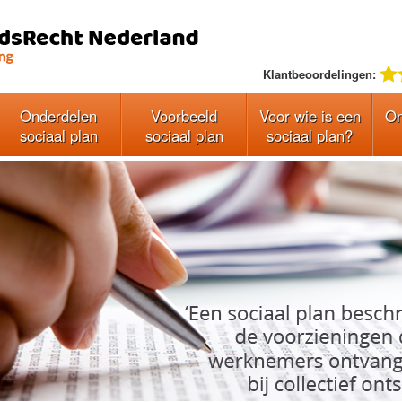
Klantbeoordelingen:
Onderdelen
Voorbeeld
Voor wie is een
On
sociaal plan
sociaal plan
sociaal plan?