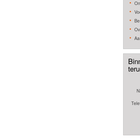
On
Vo
Be
Ov
Aa
Bin
ter
N
Tele