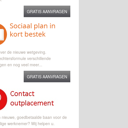
GRATIS AANVRAGEN
ver de nieuwe wetgeving.
chtersformule verschillende
gen en nog veel meer...
GRATIS AANVRAGEN
n nieuwe, goedbetaalde baan voor de
lige werknemer? Wij helpen u.