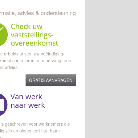
ormatie, advies & ondersteuning
e arbeidsjuristen uw beëindiging-
komst controleren en u ontvangt een
end advies.
GRATIS AANVRAGEN
 is geschreven voor werknemers die
lig zijn en binnenkort hun baan
n.