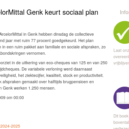
lorMittal Genk keurt sociaal plan
Inf
ArcelorMittal in Genk hebben dinsdag de collectieve
nd jaar met ruim 77 procent goedgekeurd. Het plan
 in een ruim pakket aan familiale en sociale afspraken, zo
Laat onz
akbondskringen vernomen.
overeen
orziet in de uitkering van eco-cheques van 125 en van 250
vrijblijv
ijdcheques. De variabele verloning werd daarnaast
ligheid, het ziektecijfer, kwaliteit, stock en productiviteit.
 afspraken gemaakt over halftijds brugpensioen en
al in Genk werken 1.250 mensen.
009 om 00:00
Dit boek
bovental
 2024-2025
verlieze