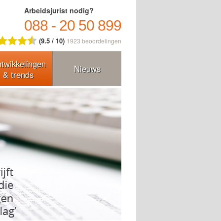
Arbeidsjurist nodig?
088 - 20 50 899
(9.5 / 10)
1923
beoordelingen
twikkelingen
Nieuws
& trends