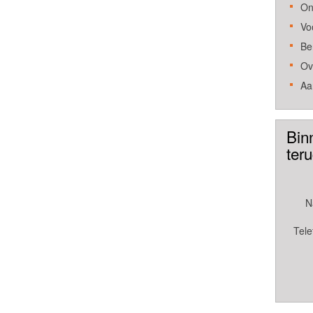
On
Vo
Be
Ov
Aa
Bin
ter
N
Tele