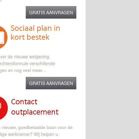
GRATIS AANVRAGEN
ver de nieuwe wetgeving.
chtersformule verschillende
gen en nog veel meer...
GRATIS AANVRAGEN
n nieuwe, goedbetaalde baan voor de
lige werknemer? Wij helpen u.