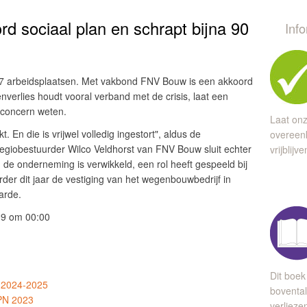
d sociaal plan en schrapt bijna 90
Inf
 87 arbeidsplaatsen. Met vakbond FNV Bouw is een akkoord
nverlies houdt vooral verband met de crisis, laat een
concern weten.
Laat onz
. En die is vrijwel volledig ingestort", aldus de
overeen
giobestuurder Wilco Veldhorst van FNV Bouw sluit echter
vrijblijv
in de onderneming is verwikkeld, een rol heeft gespeeld bij
der dit jaar de vestiging van het wegenbouwbedrijf in
arde.
09 om 00:00
Dit boek
 2024-2025
bovental
KPN 2023
verlieze