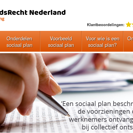
Klantbeoordelingen:
Onderdelen
Voorbeeld
Voor wie is een
On
sociaal plan
sociaal plan
sociaal plan?