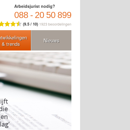
Arbeidsjurist nodig?
088 - 20 50 899
(9.5 / 10)
1923
beoordelingen
twikkelingen
Nieuws
& trends