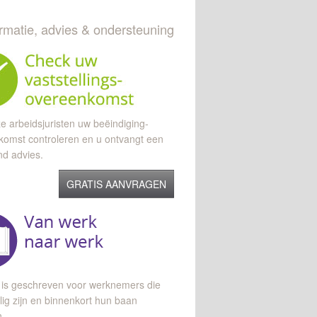
ormatie, advies & ondersteuning
e arbeidsjuristen uw beëindiging-
komst controleren en u ontvangt een
end advies.
GRATIS AANVRAGEN
 is geschreven voor werknemers die
lig zijn en binnenkort hun baan
n.