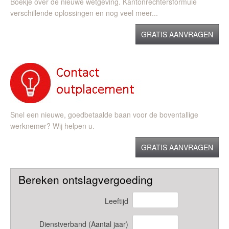
Boekje over de nieuwe wetgeving. Kantonrechtersformule
verschillende oplossingen en nog veel meer...
GRATIS AANVRAGEN
Snel een nieuwe, goedbetaalde baan voor de boventallige
werknemer? Wij helpen u.
GRATIS AANVRAGEN
Bereken ontslagvergoeding
Leeftijd
Dienstverband (Aantal jaar)