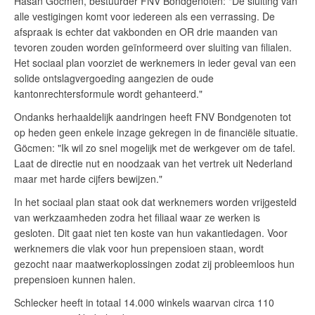
Hasan Göcmen, bestuurder FNV Bondgenoten: "De sluiting van
alle vestigingen komt voor iedereen als een verrassing. De
afspraak is echter dat vakbonden en OR drie maanden van
tevoren zouden worden geïnformeerd over sluiting van filialen.
Het sociaal plan voorziet de werknemers in ieder geval van een
solide ontslagvergoeding aangezien de oude
kantonrechtersformule wordt gehanteerd."
Ondanks herhaaldelijk aandringen heeft FNV Bondgenoten tot
op heden geen enkele inzage gekregen in de financiële situatie.
Göcmen: "Ik wil zo snel mogelijk met de werkgever om de tafel.
Laat de directie nut en noodzaak van het vertrek uit Nederland
maar met harde cijfers bewijzen."
In het sociaal plan staat ook dat werknemers worden vrijgesteld
van werkzaamheden zodra het filiaal waar ze werken is
gesloten. Dit gaat niet ten koste van hun vakantiedagen. Voor
werknemers die vlak voor hun prepensioen staan, wordt
gezocht naar maatwerkoplossingen zodat zij probleemloos hun
prepensioen kunnen halen.
Schlecker heeft in totaal 14.000 winkels waarvan circa 110