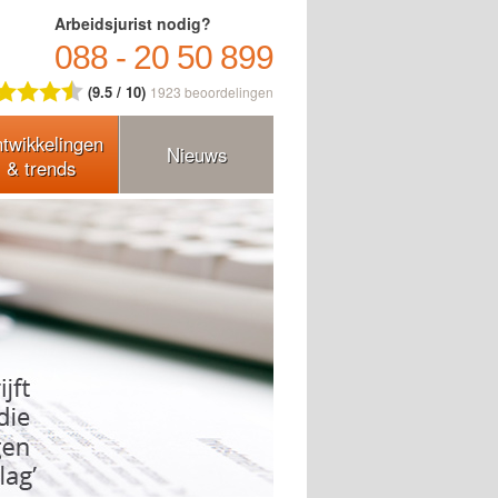
Arbeidsjurist nodig?
088 - 20 50 899
(9.5 / 10)
1923
beoordelingen
twikkelingen
Nieuws
& trends