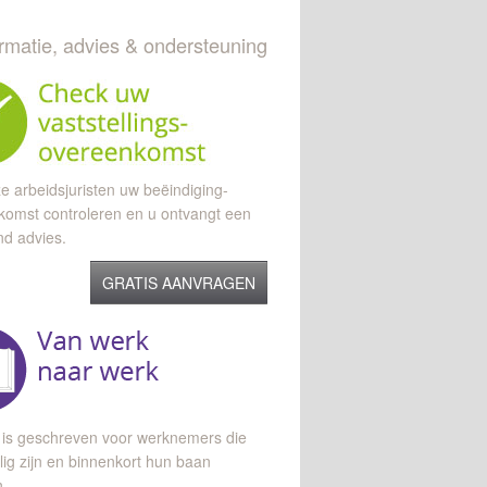
ormatie, advies & ondersteuning
e arbeidsjuristen uw beëindiging-
komst controleren en u ontvangt een
end advies.
GRATIS AANVRAGEN
 is geschreven voor werknemers die
lig zijn en binnenkort hun baan
n.