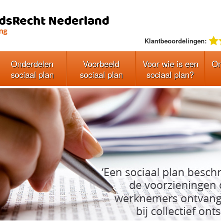
Klantbeoordelingen:
Onderdelen
Voorbeeld
Voor wie is een
On
sociaal plan
sociaal plan
sociaal plan?