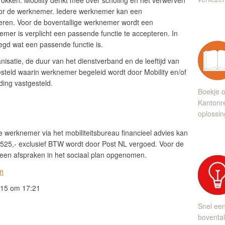
etrokken. Mobility denkt mee over scholing en het verwerven
oor de werknemer. Iedere werknemer kan een
oeren. Voor de boventallige werknemer wordt een
mer is verplicht een passende functie te accepteren. In
legd wat een passende functie is.
isatie, de duur van het dienstverband en de leeftijd van
teld waarin werknemer begeleid wordt door Mobility en/of
ing vastgesteld.
Boekje o
Kantonre
oplossin
de werknemer via het mobiliteitsbureau financieel advies kan
525,- exclusief BTW wordt door Post NL vergoed. Voor de
 geen afspraken in het sociaal plan opgenomen.
an
015 om 17:21
Snel ee
bovental