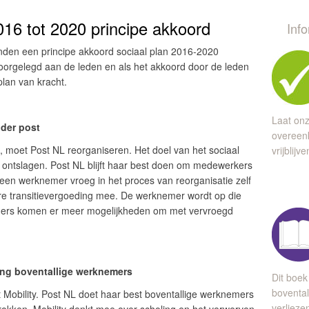
016 tot 2020 principe akkoord
Inf
nden een principe akkoord sociaal plan 2016-2020
voorgelegd aan de leden en als het akkoord door de leden
lan van kracht.
Laat onz
der post
overeen
 moet Post NL reorganiseren. Het doel van het sociaal
vrijblijv
ontslagen. Post NL blijft haar best doen om medewerkers
 een werknemer vroeg in het proces van reorganisatie zelf
gere transitievergoeding mee. De werknemer wordt op die
mers komen er meer mogelijkheden om met vervroegd
sing boventallige werknemers
Dit boek
bovental
 Mobility. Post NL doet haar best boventallige werknemers
verlieze