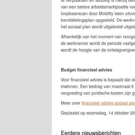
te herplaatsen en Mobility is hierbij b
van een betere arbeidsmarktpositie v
loopbaanscan door Mobility laten uitv
bemiddelingsplan opgesteld. De werkne
het sociaal plan wordt uitgebreid uitge
Afhankelijk van het moment van reorgan
de werknemer wordt de periode vastges
wordt de hoogte van de ontslagvergoed
Budget financieel advies
Voor financieel advies is bepaald dat 
inwinnen. Een bedrag van maximaal € 
vergoeding van juridische kosten zijn
Meer over
financieel advies sociaal pl
Geplaatst op woensdag, 14 oktober 2
Eerdere nieuwsberichten