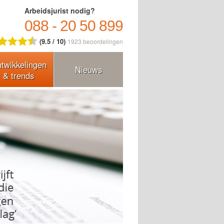
Arbeidsjurist nodig?
088 - 20 50 899
(9.5 / 10)
1923
beoordelingen
twikkelingen
Nieuws
& trends