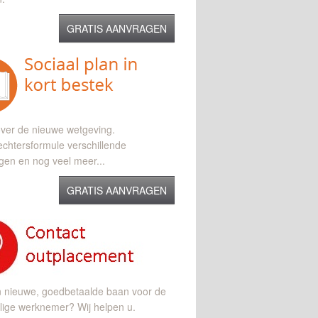
GRATIS AANVRAGEN
ver de nieuwe wetgeving.
chtersformule verschillende
gen en nog veel meer...
GRATIS AANVRAGEN
n nieuwe, goedbetaalde baan voor de
lige werknemer? Wij helpen u.