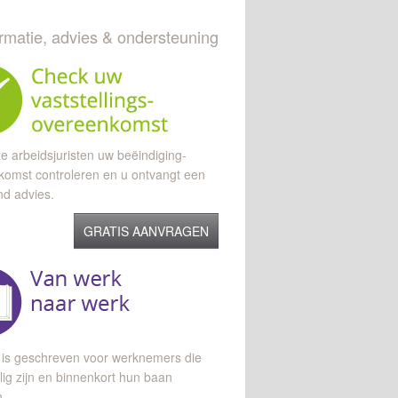
ormatie, advies & ondersteuning
e arbeidsjuristen uw beëindiging-
komst controleren en u ontvangt een
end advies.
GRATIS AANVRAGEN
 is geschreven voor werknemers die
lig zijn en binnenkort hun baan
n.