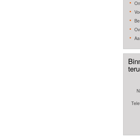
On
Vo
Be
Ov
Aa
Bin
ter
N
Tele