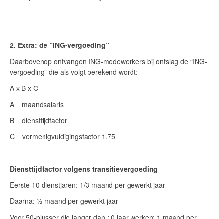
2.
Extra: de ”ING-vergoeding”
Daarbovenop ontvangen ING-medewerkers bij ontslag de “ING-
vergoeding” die als volgt berekend wordt:
A x B x C
A = maandsalaris
B = diensttijdfactor
C = vermenigvuldigingsfactor 1,75
Diensttijdfactor volgens transitievergoeding
Eerste 10 dienstjaren: 1/3 maand per gewerkt jaar
Daarna: ½ maand per gewerkt jaar
Voor 50-plusser die langer dan 10 jaar werken: 1 maand per