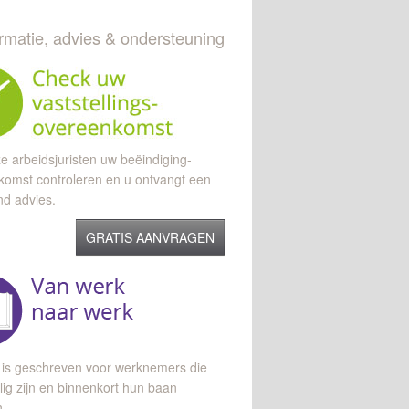
ormatie, advies & ondersteuning
e arbeidsjuristen uw beëindiging-
komst controleren en u ontvangt een
end advies.
GRATIS AANVRAGEN
 is geschreven voor werknemers die
lig zijn en binnenkort hun baan
n.