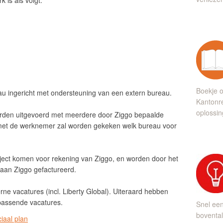
 is als volgt:
Boekje o
eau ingericht met ondersteuning van een extern bureau.
Kantonre
oplossin
orden uitgevoerd met meerdere door Ziggo bepaalde
met de werknemer zal worden gekeken welk bureau voor
ject komen voor rekening van Ziggo, en worden door het
aan Ziggo gefactureerd.
ne vacatures (incl. Liberty Global). Uiteraard hebben
 passende vacatures.
Snel ee
bovental
iaal plan