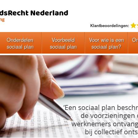
Klantbeoordelingen:
Onderdelen
Voorbeeld
Voor wie is een
On
sociaal plan
sociaal plan
sociaal plan?