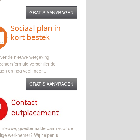
GRATIS AANVRAGEN
ver de nieuwe wetgeving.
chtersformule verschillende
gen en nog veel meer...
GRATIS AANVRAGEN
n nieuwe, goedbetaalde baan voor de
lige werknemer? Wij helpen u.