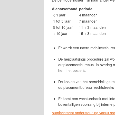
De bemiddelingstermijn naar ander werk
dienstverband
periode
< 1 jaar
4 maanden
1 tot 5 jaar
7 maanden
5 tot 10 jaar
11 + 3 maanden
> 10 jaar
15 + 3 maanden
Er wordt een intern mobiliteitsbur
De herplaatsings procedure zal w
outplacementbureaus. In overleg 
hem het beste is.
De kosten van het bemiddelingstra
outplacementbureau rechtstreeks 
Er komt een vacaturebank met inter
boventalligen voorrang bij interne
outplacement ondersteuning vanuit soc