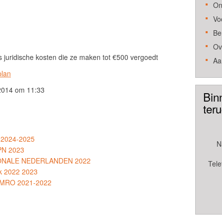
On
Vo
Be
Ov
s juridische kosten die ze maken tot €500 vergoedt
Aa
plan
2014 om 11:33
Bin
ter
 2024-2025
N
KPN 2023
TIONALE NEDERLANDEN 2022
Tele
k 2022 2023
 AMRO 2021-2022