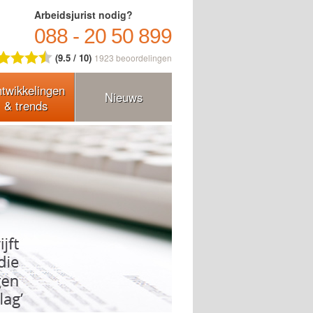
Arbeidsjurist nodig?
088 - 20 50 899
(9.5 / 10)
1923
beoordelingen
twikkelingen
Nieuws
& trends