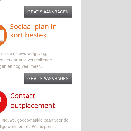
GRATIS AANVRAGEN
ver de nieuwe wetgeving.
chtersformule verschillende
gen en nog veel meer...
GRATIS AANVRAGEN
n nieuwe, goedbetaalde baan voor de
lige werknemer? Wij helpen u.