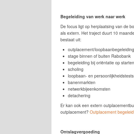
Begeleiding van werk naar werk
De focus ligt op herplaatsing van de b
als extern. Het traject duurt 10 maande
bestaat uit:
outplacement/loopbaanbegeleidin
stage binnen of buiten Rabobank
begeleiding bij oriëntatie op starten
scholing
loopbaan- en persoonlijkheidstests
banenmarkten
netwerkbijeenkomsten
detachering
Er kan ook een extern outplacementbu
outplacement?
Outplacement begeleidi
Ontslagvergoeding