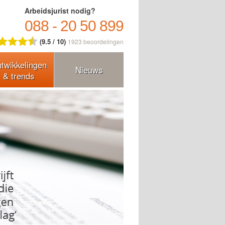
Arbeidsjurist nodig?
088 - 20 50 899
(9.5 / 10)
1923
beoordelingen
twikkelingen
Nieuws
& trends