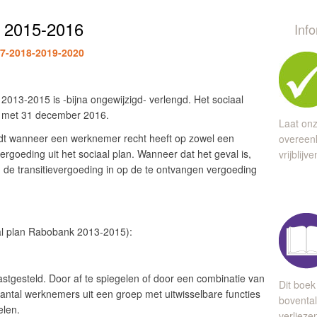
k 2015-2016
Inf
17-2018-2019-2020
013-2015 is -bijna ongewijzigd- verlengd. Het sociaal
n met 31 december 2016.
Laat onz
ldt wanneer een werknemer recht heeft op zowel een
overeen
ergoeding uit het sociaal plan. Wanneer dat het geval is,
vrijblijv
de transitievergoeding in op de te ontvangen vergoeding
aal plan Rabobank 2013-2015):
stgesteld. Door af te spiegelen of door een combinatie van
Dit boek
aantal werknemers uit een groep met uitwisselbare functies
bovental
elen.
verlieze