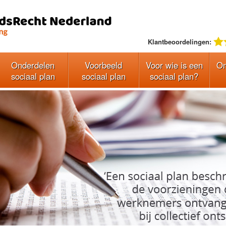
Klantbeoordelingen:
Onderdelen
Voorbeeld
Voor wie is een
On
sociaal plan
sociaal plan
sociaal plan?