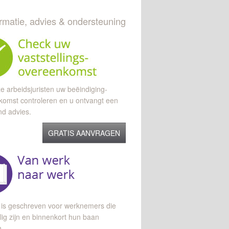
ormatie, advies & ondersteuning
e arbeidsjuristen uw beëindiging-
komst controleren en u ontvangt een
end advies.
GRATIS AANVRAGEN
 is geschreven voor werknemers die
lig zijn en binnenkort hun baan
n.